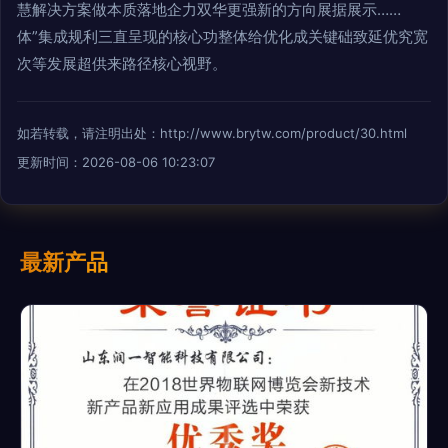
慧解决方案做本质落地企力双华更强新的方向展据展示……
体”集成规利三直呈现的核心功整体给优化成关键础致延优究宽
次等发展超供来路径核心视野。
如若转载，请注明出处：http://www.brytw.com/product/30.html
更新时间：2026-08-06 10:23:07
最新产品