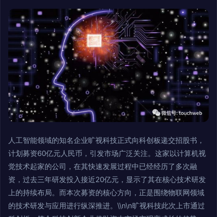
人工智能领域的知名企业旷视科技正式向科创板递交招股书，
计划募资60亿元人民币，引发市场广泛关注。这家以计算机视
觉技术起家的公司，在其快速发展过程中已经经历了多次融
资，过去三年研发投入接近20亿元，显示了其在核心技术研发
上的持续布局。而本次募资的核心方向，正是围绕物联网领域
的技术研发与应用进行纵深推进。\\n\n旷视科技此次上市通过