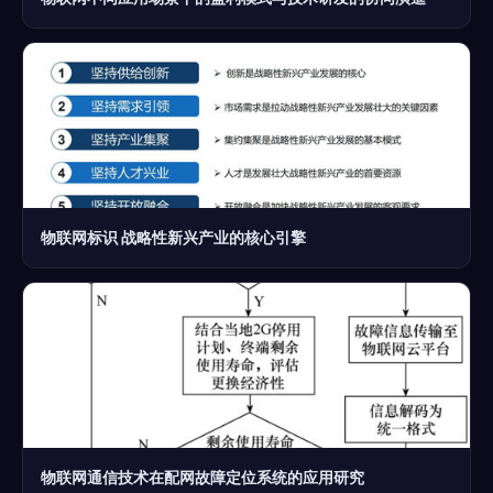
物联网标识 战略性新兴产业的核心引擎
物联网通信技术在配网故障定位系统的应用研究